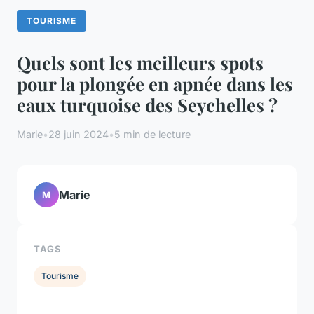
TOURISME
Quels sont les meilleurs spots
pour la plongée en apnée dans les
eaux turquoise des Seychelles ?
Marie
•
28 juin 2024
•
5 min de lecture
Marie
M
TAGS
Tourisme